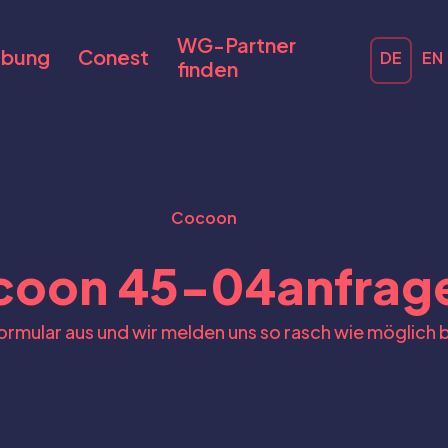
WG-Partner
bung
Conest
DE
EN
finden
Cocoon
coon 45-04
anfrag
Formular aus und wir melden uns so rasch wie möglich b