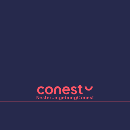
Nester
Umgebung
Conest