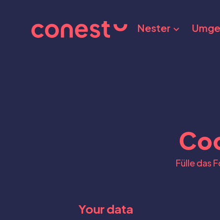
Nester
Umge
Co
Fülle das 
Your data